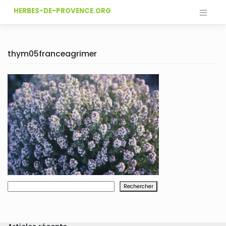
Skip
HERBES-DE-PROVENCE.ORG
to
content
thym05franceagrimer
Rechercher
Rechercher